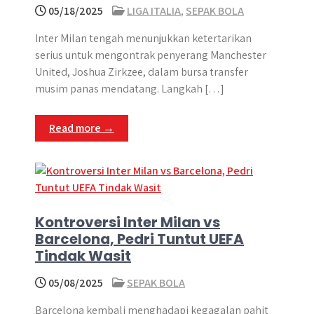
05/18/2025
LIGA ITALIA
,
SEPAK BOLA
Inter Milan tengah menunjukkan ketertarikan
serius untuk mengontrak penyerang Manchester
United, Joshua Zirkzee, dalam bursa transfer
musim panas mendatang. Langkah […]
Read more →
Kontroversi Inter Milan vs
Barcelona, Pedri Tuntut UEFA
Tindak Wasit
05/08/2025
SEPAK BOLA
Barcelona kembali menghadapi kegagalan pahit