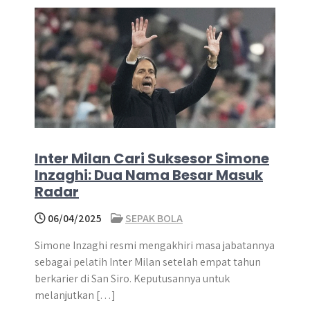
Inter Milan Cari Suksesor Simone
Inzaghi: Dua Nama Besar Masuk
Radar
06/04/2025
SEPAK BOLA
Simone Inzaghi resmi mengakhiri masa jabatannya
sebagai pelatih Inter Milan setelah empat tahun
berkarier di San Siro. Keputusannya untuk
melanjutkan […]