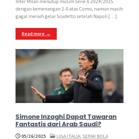
Inter Milan menutup musim Serie A 2024/2025
dengan kemenangan 2-0 atas Como, namun masih
gagal meraih gelar Scudetto setelah Napoli […]
Read more →
Simone Inzaghi Dapat Tawaran
Fantastis dari Arab Saudi?
05/26/2025
LIGA ITALIA
,
SEPAK BOLA