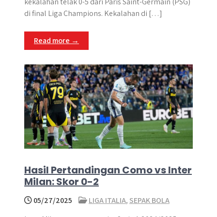
kekalahan telak 0-5 dari Paris Saint-Germain (PSG)
di final Liga Champions. Kekalahan di […]
Read more →
Hasil Pertandingan Como vs Inter
Milan: Skor 0-2
05/27/2025
LIGA ITALIA
,
SEPAK BOLA