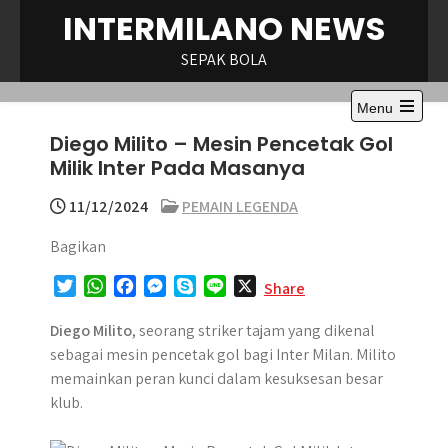
Skip
INTERMILANO NEWS
to
content
SEPAK BOLA
Menu
Open
Diego Milito – Mesin Pencetak Gol
the
main
Milik Inter Pada Masanya
menu
11/12/2024
PEMAIN LEGENDA
Bagikan
T
W
F
M
S
L
X
Share
w
h
a
e
k
i
i
a
c
s
y
n
Diego Milito
, seorang striker tajam yang dikenal
t
t
e
s
p
e
sebagai mesin pencetak gol bagi Inter Milan. Milito
t
s
b
e
e
memainkan peran kunci dalam kesuksesan besar
e
A
o
n
klub.
r
p
o
g
p
k
e