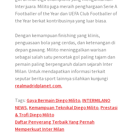
Inter juara. Milito juga meraih penghargaan Serie A
Footballer of the Year dan UEFA Club Footballer of
the Year berkat kontribusinya yang luar biasa.
Dengan kemampuan finishing yang klinis,
penguasaan bola yang cerdas, dan ketenangan di
depan gawang. Milito meninggalkan warisan
sebagai salah satu pencetak gol paling tajam dan
pemain paling berpengaruh dalam sejarah Inter
Milan. Untuk mendapatkan informasi terkait
seputar berita sport lainnya silahkan kunjungi
realmadridplanet.com.
Tags:
Gaya Bermain Diego Milito
,
INTERMILANO
NEWS
,
Kemampuan Teknikal Diego Milito
,
Prestasi
& Trofi Diego Milito
Post
Daftar Penyerang Terbaik Yang Pernah
Memperkuat Inter Milan