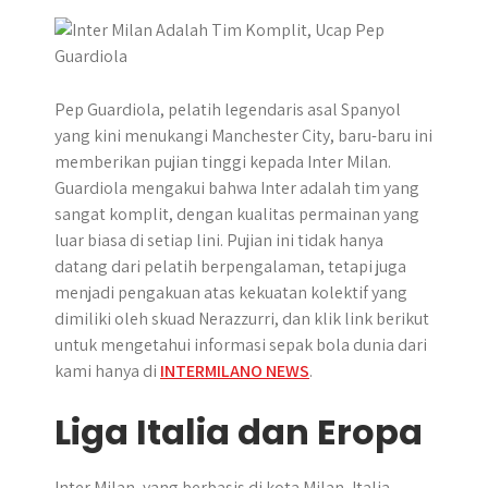
p
k
e
r
Pep Guardiola, pelatih legendaris asal Spanyol
yang kini menukangi Manchester City, baru-baru ini
memberikan pujian tinggi kepada Inter Milan.
Guardiola mengakui bahwa Inter adalah tim yang
sangat komplit, dengan kualitas permainan yang
luar biasa di setiap lini. Pujian ini tidak hanya
datang dari pelatih berpengalaman, tetapi juga
menjadi pengakuan atas kekuatan kolektif yang
dimiliki oleh skuad Nerazzurri, dan klik link berikut
untuk mengetahui informasi sepak bola dunia dari
kami hanya di
INTERMILANO NEWS
.
Liga Italia dan Eropa
Inter Milan, yang berbasis di kota Milan, Italia,