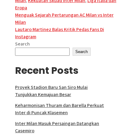
Milan
,
Kekuatan Skuad Inter Milan
,
Liga Italia dan
Eropa
Post
Menguak Sejarah Pertarungan AC Milan vs Inter
Milan
navigation
Lautaro Martinez Balas Kritik Pedas Fans Di
Instagram
Search
Search
Recent Posts
Proyek Stadion Baru San Siro Mulai
Tunjukkan Kemajuan Besar
Keharmonisan Thuram dan Barella Perkuat
Inter di Puncak Klasemen
Inter Milan Masuk Persaingan Datangkan
Casemiro