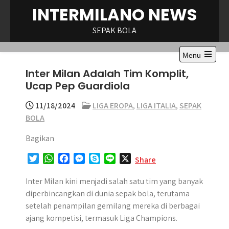
Skip
INTERMILANO NEWS
to
content
SEPAK BOLA
Menu
Open
Inter Milan Adalah Tim Komplit,
the
main
Ucap Pep Guardiola
menu
11/18/2024
LIGA EROPA
,
LIGA ITALIA
,
SEPAK
BOLA
Bagikan
T
W
F
M
S
L
X
Share
w
h
a
e
k
i
i
a
c
s
y
n
Inter Milan kini menjadi salah satu tim yang banyak
t
t
e
s
p
e
diperbincangkan di dunia sepak bola, terutama
t
s
b
e
e
setelah penampilan gemilang mereka di berbagai
e
A
o
n
ajang kompetisi, termasuk Liga Champions.
r
p
o
g