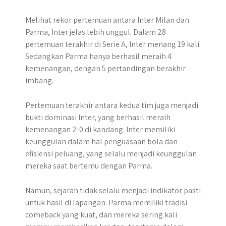
Melihat rekor pertemuan antara Inter Milan dan
Parma, Inter jelas lebih unggul. Dalam 28
pertemuan terakhir di Serie A, Inter menang 19 kali.
Sedangkan Parma hanya berhasil meraih 4
kemenangan, dengan 5 pertandingan berakhir
imbang.
Pertemuan terakhir antara kedua tim juga menjadi
bukti dominasi Inter, yang berhasil meraih
kemenangan 2-0 di kandang. Inter memiliki
keunggulan dalam hal penguasaan bola dan
efisiensi peluang, yang selalu menjadi keunggulan
mereka saat bertemu dengan Parma.
Namun, sejarah tidak selalu menjadi indikator pasti
untuk hasil di lapangan. Parma memiliki tradisi
comeback yang kuat, dan mereka sering kali