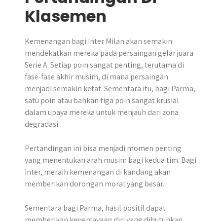
Klasemen
Kemenangan bagi Inter Milan akan semakin
mendekatkan mereka pada persaingan gelar juara
Serie A. Setiap poin sangat penting, terutama di
fase-fase akhir musim, di mana persaingan
menjadi semakin ketat. Sementara itu, bagi Parma,
satu poin atau bahkan tiga poin sangat krusial
dalam upaya mereka untuk menjauh dari zona
degradasi.
Pertandingan ini bisa menjadi momen penting
yang menentukan arah musim bagi kedua tim. Bagi
Inter, meraih kemenangan di kandang akan
memberikan dorongan moral yang besar.
Sementara bagi Parma, hasil positif dapat
memberikan kepercayaan diri yang dibutuhkan