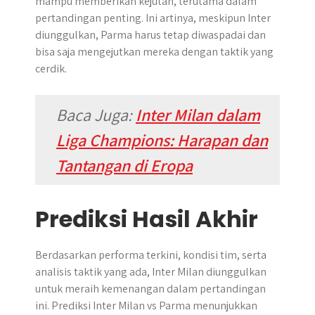
mampu memberikan kejutan, terutama dalam
pertandingan penting. Ini artinya, meskipun Inter
diunggulkan, Parma harus tetap diwaspadai dan
bisa saja mengejutkan mereka dengan taktik yang
cerdik.
Baca Juga:
Inter Milan dalam
Liga Champions: Harapan dan
Tantangan di Eropa
Prediksi Hasil Akhir
​Berdasarkan performa terkini, kondisi tim, serta
analisis taktik yang ada, Inter Milan diunggulkan
untuk meraih kemenangan dalam pertandingan
ini. ​Prediksi Inter Milan vs Parma menunjukkan