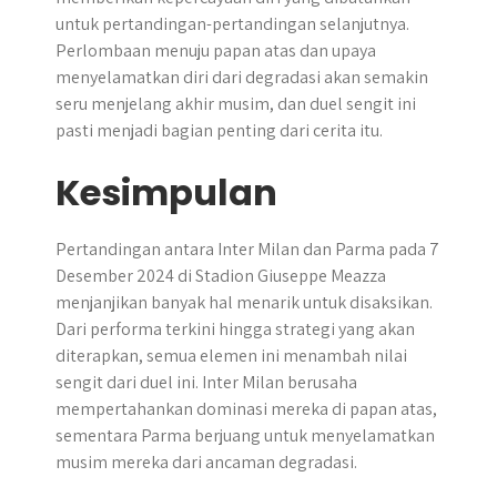
untuk pertandingan-pertandingan selanjutnya.
Perlombaan menuju papan atas dan upaya
menyelamatkan diri dari degradasi akan semakin
seru menjelang akhir musim, dan duel sengit ini
pasti menjadi bagian penting dari cerita itu.
Kesimpulan
Pertandingan antara Inter Milan dan Parma pada 7
Desember 2024 di Stadion Giuseppe Meazza
menjanjikan banyak hal menarik untuk disaksikan.
Dari performa terkini hingga strategi yang akan
diterapkan, semua elemen ini menambah nilai
sengit dari duel ini. Inter Milan berusaha
mempertahankan dominasi mereka di papan atas,
sementara Parma berjuang untuk menyelamatkan
musim mereka dari ancaman degradasi.