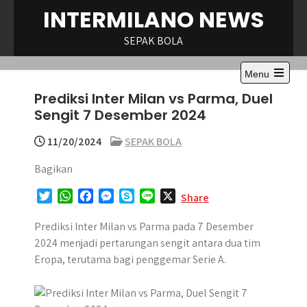
Skip
INTERMILANO NEWS
to
content
SEPAK BOLA
Menu
Open
​Prediksi Inter Milan vs Parma, Duel
the
main
Sengit 7 Desember 2024​
menu
11/20/2024
SEPAK BOLA
Bagikan
T
W
F
M
S
L
X
Share
w
h
a
e
k
i
i
a
c
s
y
n
Prediksi Inter Milan vs Parma pada 7 Desember
t
t
e
s
p
e
2024 menjadi pertarungan sengit antara dua tim
t
s
b
e
e
Eropa, terutama bagi penggemar Serie A.
e
A
o
n
r
p
o
g
p
k
e