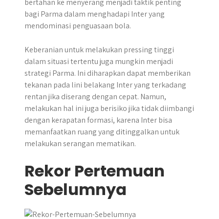
bertahan ke menyerang menjadi taktik penting
bagi Parma dalam menghadapi Inter yang
mendominasi penguasaan bola.
Keberanian untuk melakukan pressing tinggi
dalam situasi tertentu juga mungkin menjadi
strategi Parma. Ini diharapkan dapat memberikan
tekanan pada lini belakang Inter yang terkadang
rentan jika diserang dengan cepat. Namun,
melakukan hal ini juga berisiko jika tidak diimbangi
dengan kerapatan formasi, karena Inter bisa
memanfaatkan ruang yang ditinggalkan untuk
melakukan serangan mematikan.
Rekor Pertemuan
Sebelumnya