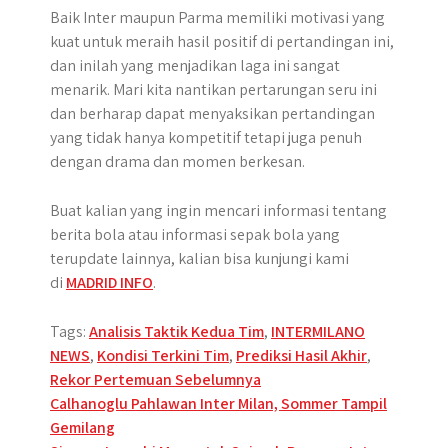
Baik Inter maupun Parma memiliki motivasi yang
kuat untuk meraih hasil positif di pertandingan ini,
dan inilah yang menjadikan laga ini sangat
menarik. Mari kita nantikan pertarungan seru ini
dan berharap dapat menyaksikan pertandingan
yang tidak hanya kompetitif tetapi juga penuh
dengan drama dan momen berkesan.
Buat kalian yang ingin mencari informasi tentang
berita bola atau informasi sepak bola yang
terupdate lainnya, kalian bisa kunjungi kami
di
MADRID INFO
.
Tags:
Analisis Taktik Kedua Tim
,
INTERMILANO
NEWS
,
Kondisi Terkini Tim
,
Prediksi Hasil Akhir
,
Rekor Pertemuan Sebelumnya
Post
Calhanoglu Pahlawan Inter Milan, Sommer Tampil
Gemilang
navigation