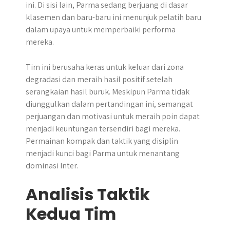
ini. Di sisi lain, Parma sedang berjuang di dasar
klasemen dan baru-baru ini menunjuk pelatih baru
dalam upaya untuk memperbaiki performa
mereka.
Tim ini berusaha keras untuk keluar dari zona
degradasi dan meraih hasil positif setelah
serangkaian hasil buruk. Meskipun Parma tidak
diunggulkan dalam pertandingan ini, semangat
perjuangan dan motivasi untuk meraih poin dapat
menjadi keuntungan tersendiri bagi mereka.
Permainan kompak dan taktik yang disiplin
menjadi kunci bagi Parma untuk menantang
dominasi Inter.
Analisis Taktik
Kedua Tim