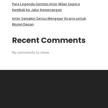
Para Legenda Optimis Inter Milan Segera
Kembali ke Jalur Kemenangan
Inter Semakin Serius Mengejar Vicario untuk
Musim Depan
Recent Comments
No comments to show.