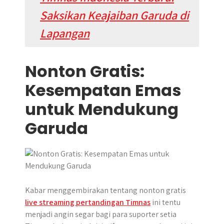
Saksikan Keajaiban Garuda di
Lapangan
Nonton Gratis:
Kesempatan Emas
untuk Mendukung
Garuda
Kabar menggembirakan tentang nonton gratis
live streaming pertandingan Timnas
ini tentu
menjadi angin segar bagi para suporter setia