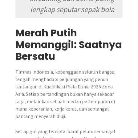
lengkap seputar sepak bola
Merah Putih
Memanggil: Saatnya
Bersatu
Timnas Indonesia, kebanggaan seluruh bangsa,
tengah menghadapi perjuangan yang penuh
tantangan di Kualifikasi Piala Dunia 2026 Zona
Asia. Setiap pertandingan bukan hanya sekadar
laga, melainkan sebuah medan pertempuran di
mana keberanian, kerja keras, dan semangat
pantang menyerah diuji.
Setiap gol yang tercipta ibarat peluru semangat