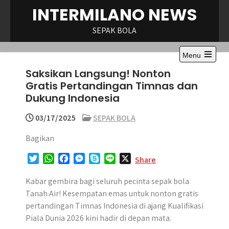
Skip
INTERMILANO NEWS
to
content
SEPAK BOLA
Menu
Open
Saksikan Langsung! Nonton
the
main
Gratis Pertandingan Timnas dan
menu
Dukung Indonesia
03/17/2025
SEPAK BOLA
Bagikan
T
W
F
M
S
L
X
Share
w
h
a
e
k
i
i
a
c
s
y
n
Kabar gembira bagi seluruh pecinta sepak bola
t
t
e
s
p
e
Tanah Air! Kesempatan emas untuk nonton gratis
t
s
b
e
e
pertandingan Timnas Indonesia di ajang Kualifikasi
e
A
o
n
Piala Dunia 2026 kini hadir di depan mata.
r
p
o
g