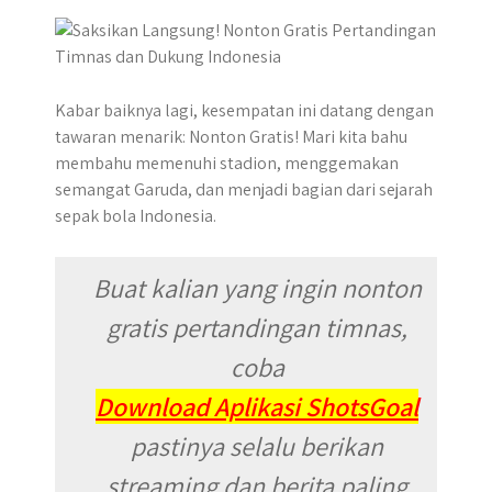
p
k
e
r
Kabar baiknya lagi, kesempatan ini datang dengan
tawaran menarik: Nonton Gratis! Mari kita bahu
membahu memenuhi stadion, menggemakan
semangat Garuda, dan menjadi bagian dari sejarah
sepak bola Indonesia.
Buat kalian yang ingin nonton
gratis pertandingan timnas,
coba
Download Aplikasi ShotsGoal
pastinya selalu berikan
streaming dan berita paling