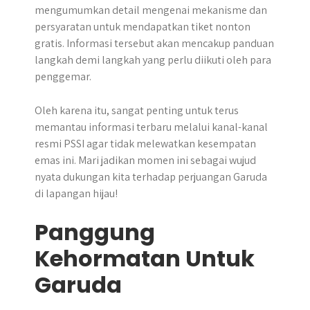
mengumumkan detail mengenai mekanisme dan
persyaratan untuk mendapatkan tiket nonton
gratis. Informasi tersebut akan mencakup panduan
langkah demi langkah yang perlu diikuti oleh para
penggemar.
Oleh karena itu, sangat penting untuk terus
memantau informasi terbaru melalui kanal-kanal
resmi PSSI agar tidak melewatkan kesempatan
emas ini. Mari jadikan momen ini sebagai wujud
nyata dukungan kita terhadap perjuangan Garuda
di lapangan hijau!
Panggung
Kehormatan Untuk
Garuda