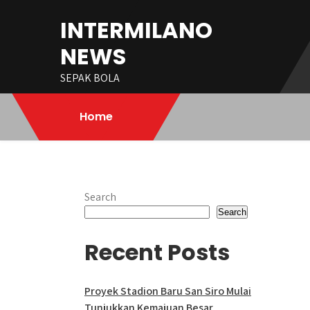
Skip
INTERMILANO
to
content
NEWS
SEPAK BOLA
Home
Search
Search
Recent Posts
Proyek Stadion Baru San Siro Mulai
Tunjukkan Kemajuan Besar