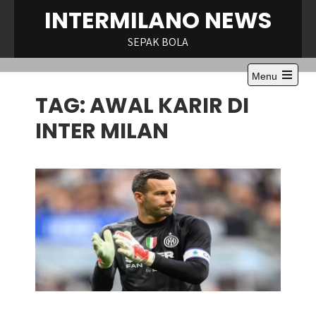
Skip
INTERMILANO NEWS
to
content
SEPAK BOLA
Menu
Open
TAG:
AWAL KARIR DI
the
main
menu
INTER MILAN