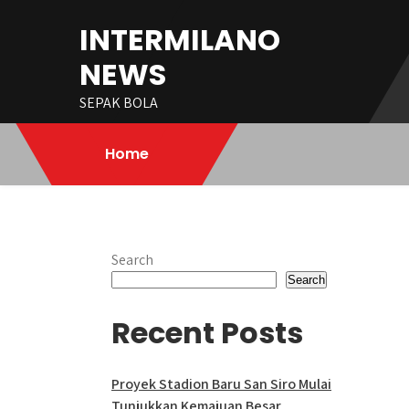
Skip
INTERMILANO
to
content
NEWS
SEPAK BOLA
Home
Search
Search
Recent Posts
Proyek Stadion Baru San Siro Mulai
Tunjukkan Kemajuan Besar