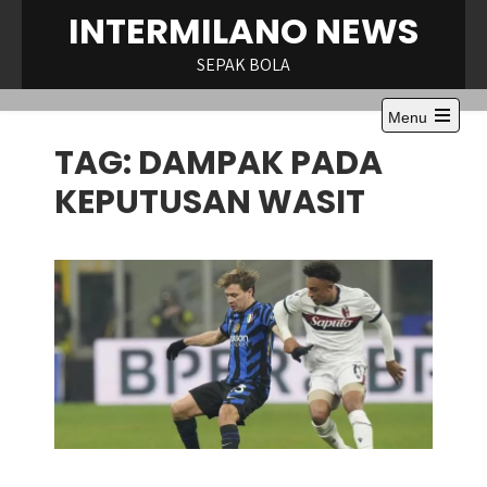
Skip
INTERMILANO NEWS
to
content
SEPAK BOLA
Menu
Open
TAG:
DAMPAK PADA
the
main
menu
KEPUTUSAN WASIT