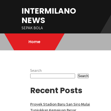
Skip
INTERMILANO
to
content
NEWS
SEPAK BOLA
Home
Search
Search
Recent Posts
Proyek Stadion Baru San Siro Mulai
Tunjukkan Kemajuan Besar