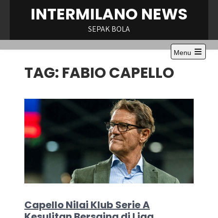
Skip
INTERMILANO NEWS
to
content
SEPAK BOLA
Menu
Open
TAG:
FABIO CAPELLO
the
main
menu
Capello Nilai Klub Serie A
Kesulitan Bersaing di Liga