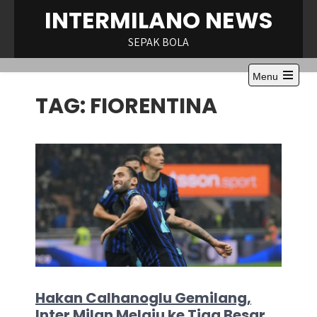
Skip
INTERMILANO NEWS
to
content
SEPAK BOLA
Menu
Open
TAG:
FIORENTINA
the
main
menu
Hakan Calhanoglu Gemilang,
Inter Milan Melaju ke Tiga Besar