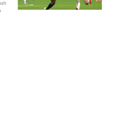
nah
h