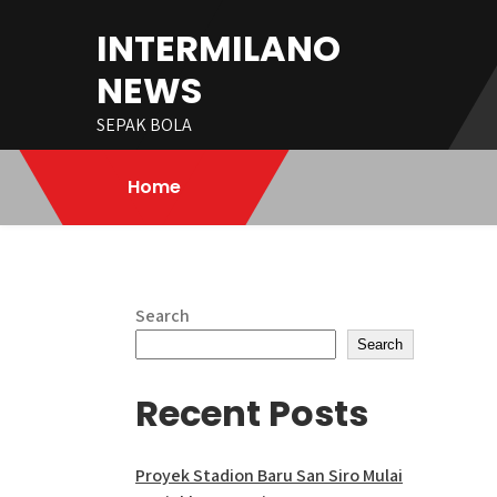
Skip
INTERMILANO
to
content
NEWS
SEPAK BOLA
Home
Search
Search
Recent Posts
Proyek Stadion Baru San Siro Mulai