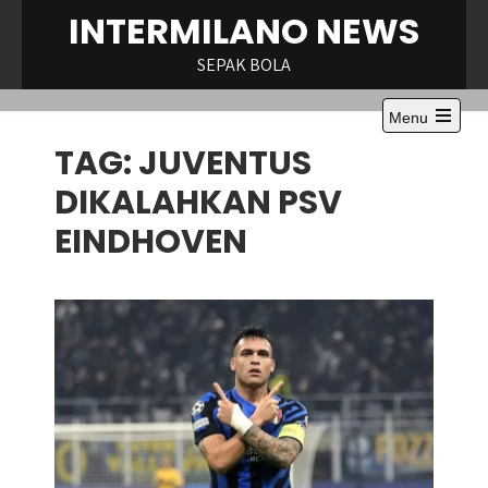
Skip
INTERMILANO NEWS
to
content
SEPAK BOLA
Menu
Open
TAG:
JUVENTUS
the
main
menu
DIKALAHKAN PSV
EINDHOVEN