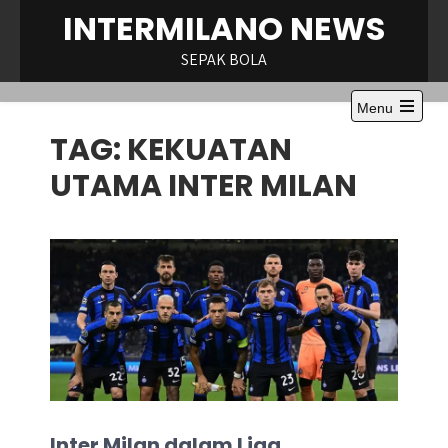
Skip
INTERMILANO NEWS
to
content
SEPAK BOLA
Menu
Open
TAG:
KEKUATAN
the
main
menu
UTAMA INTER MILAN
Inter Milan dalam Liga