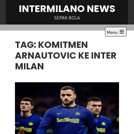
Skip
INTERMILANO NEWS
to
content
SEPAK BOLA
Menu
Open
TAG:
KOMITMEN
the
main
menu
ARNAUTOVIC KE INTER
MILAN