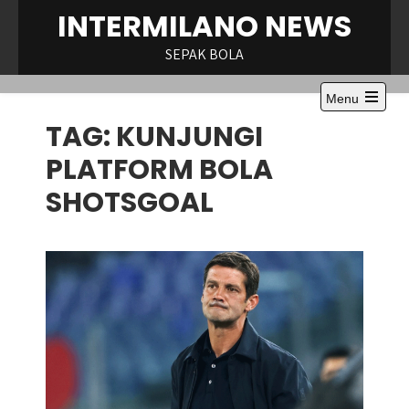
Skip
INTERMILANO NEWS
to
content
SEPAK BOLA
Menu
Open
TAG:
KUNJUNGI
the
main
menu
PLATFORM BOLA
SHOTSGOAL