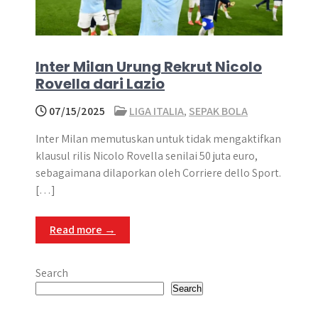
Inter Milan Urung Rekrut Nicolo
Rovella dari Lazio
07/15/2025
LIGA ITALIA
,
SEPAK BOLA
Inter Milan memutuskan untuk tidak mengaktifkan
klausul rilis Nicolo Rovella senilai 50 juta euro,
sebagaimana dilaporkan oleh Corriere dello Sport.
[…]
Read more →
Search
Search