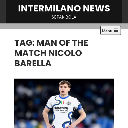
Skip
INTERMILANO NEWS
to
content
SEPAK BOLA
Menu
Open
TAG:
MAN OF THE
the
main
menu
MATCH NICOLO
BARELLA