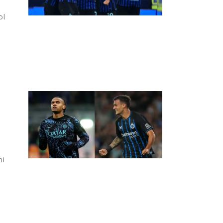
ol
ni