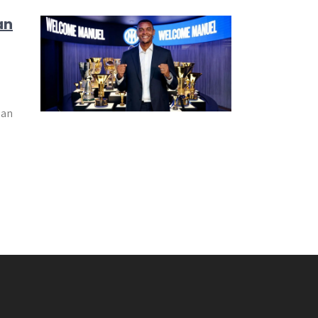
an
gan