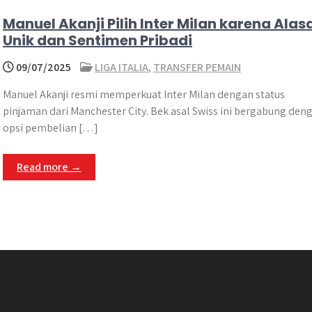
Manuel Akanji Pilih Inter Milan karena Alas
Unik dan Sentimen Pribadi
09/07/2025
LIGA ITALIA
,
TRANSFER PEMAIN
Manuel Akanji resmi memperkuat Inter Milan dengan status
pinjaman dari Manchester City. Bek asal Swiss ini bergabung den
opsi pembelian […]
Read more →