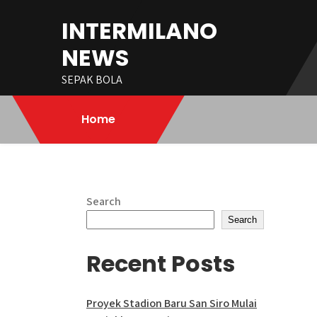
Skip
INTERMILANO
to
content
NEWS
SEPAK BOLA
Home
Search
Search
Recent Posts
Proyek Stadion Baru San Siro Mulai