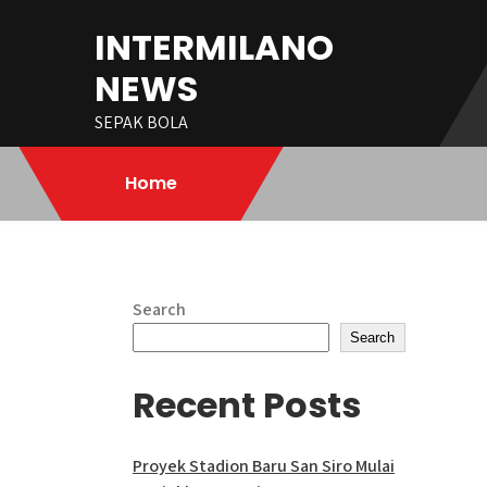
Skip
INTERMILANO
to
content
NEWS
SEPAK BOLA
Home
Search
Search
Recent Posts
Proyek Stadion Baru San Siro Mulai