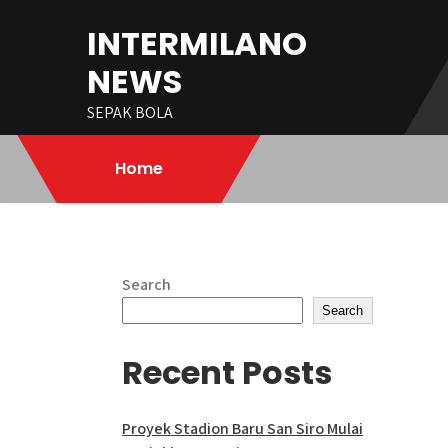
Skip
INTERMILANO
to
content
NEWS
SEPAK BOLA
Home
Search
Search
Recent Posts
Proyek Stadion Baru San Siro Mulai