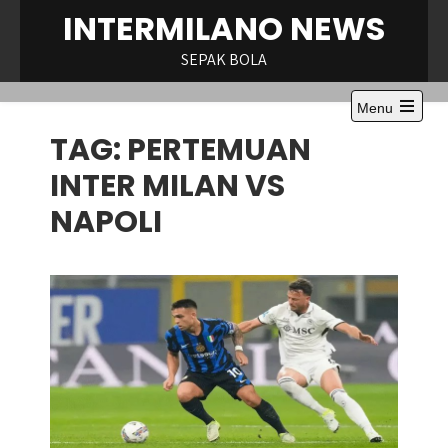
Skip
INTERMILANO NEWS
to
content
SEPAK BOLA
Menu
Open
TAG:
PERTEMUAN
the
main
menu
INTER MILAN VS
NAPOLI