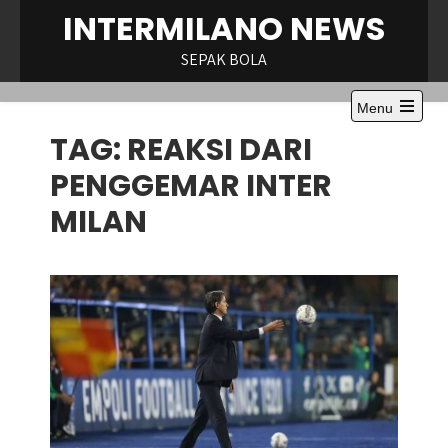
Skip
INTERMILANO NEWS
to
content
SEPAK BOLA
Menu
Open
TAG:
REAKSI DARI
the
main
menu
PENGGEMAR INTER
MILAN