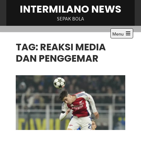
Skip
INTERMILANO NEWS
to
content
SEPAK BOLA
Menu
Open
TAG:
REAKSI MEDIA
the
main
menu
DAN PENGGEMAR