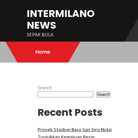
Skip
INTERMILANO
to
content
NEWS
SEPAK BOLA
Home
Search
Search
Recent Posts
Proyek Stadion Baru San Siro Mulai
Tunjukkan Kemajuan Besar