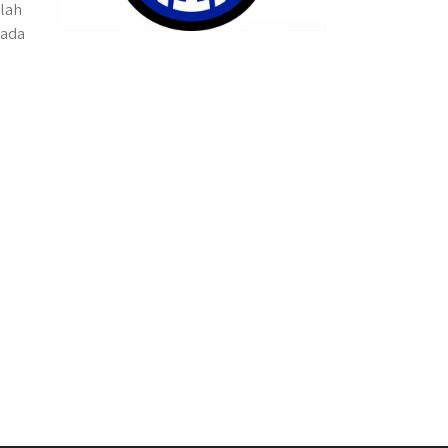
alah
pada