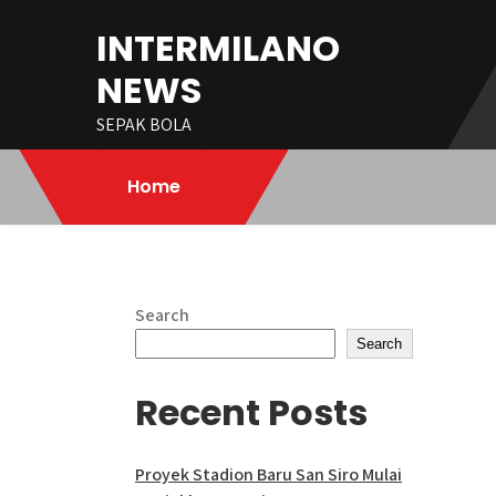
Skip
INTERMILANO
to
content
NEWS
SEPAK BOLA
Home
Search
Search
Recent Posts
Proyek Stadion Baru San Siro Mulai