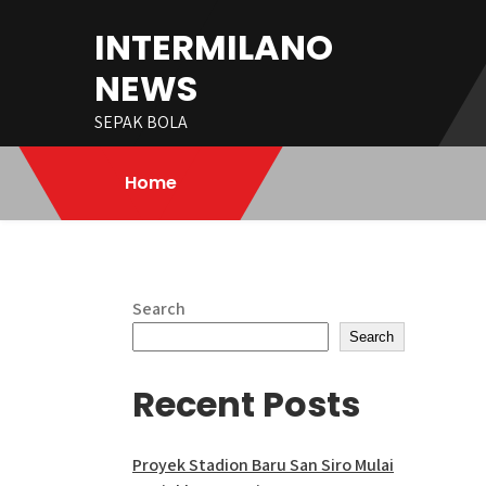
Skip
INTERMILANO
to
content
NEWS
SEPAK BOLA
Home
Search
Search
Recent Posts
Proyek Stadion Baru San Siro Mulai