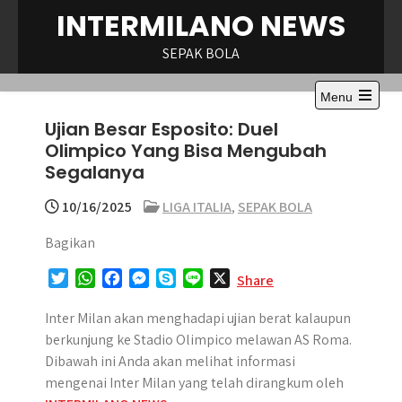
Skip
INTERMILANO NEWS
to
content
SEPAK BOLA
Menu
Open
Ujian Besar Esposito: Duel
the
main
Olimpico Yang Bisa Mengubah
menu
Segalanya
10/16/2025
LIGA ITALIA
,
SEPAK BOLA
Bagikan
T
W
F
M
S
L
X
Share
w
h
a
e
k
i
i
a
c
s
y
n
Inter Milan akan menghadapi ujian berat kalaupun
t
t
e
s
p
e
berkunjung ke Stadio Olimpico melawan AS Roma.
t
s
b
e
e
Dibawah ini Anda akan melihat informasi
e
A
o
n
mengenai Inter Milan yang telah dirangkum oleh
r
p
o
g