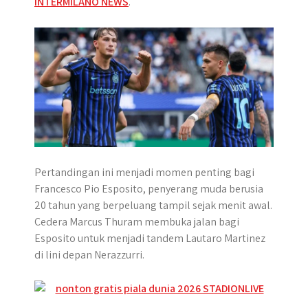
INTERMILANO NEWS
.
p
k
e
r
Pertandingan ini menjadi momen penting bagi
Francesco Pio Esposito, penyerang muda berusia
20 tahun yang berpeluang tampil sejak menit awal.
Cedera Marcus Thuram membuka jalan bagi
Esposito untuk menjadi tandem Lautaro Martinez
di lini depan Nerazzurri.