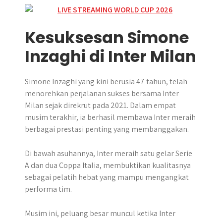
Kesuksesan Simone
Inzaghi di Inter Milan
Simone Inzaghi yang kini berusia 47 tahun, telah
menorehkan perjalanan sukses bersama Inter
Milan sejak direkrut pada 2021. Dalam empat
musim terakhir, ia berhasil membawa Inter meraih
berbagai prestasi penting yang membanggakan.
Di bawah asuhannya, Inter meraih satu gelar Serie
A dan dua Coppa Italia, membuktikan kualitasnya
sebagai pelatih hebat yang mampu mengangkat
performa tim.
Musim ini, peluang besar muncul ketika Inter