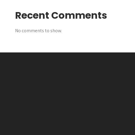
Recent Comments
No comments to show.