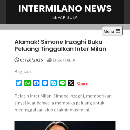
Skip
INTERMILANO NEWS
to
content
SEPAK BOLA
Menu
Open
Alamak! Simone Inzaghi Buka
the
main
Peluang Tinggalkan Inter Milan
menu
05/28/2025
LIGA ITALIA
Bagikan
T
W
F
M
S
L
X
Share
w
h
a
e
k
i
i
a
c
s
y
n
Pelatih Inter Milan, Simone Inzaghi, memberikan
t
t
e
s
p
e
sinyal kuat bahwa ia membuka peluang untuk
t
s
b
e
e
meninggalkan klub di akhir musim ini.
e
A
o
n
r
p
o
g
p
k
e