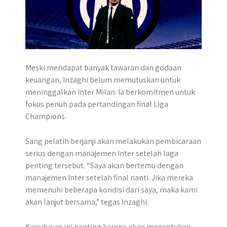
Meski mendapat banyak tawaran dan godaan
keuangan, Inzaghi belum memutuskan untuk
meninggalkan Inter Milan. Ia berkomitmen untuk
fokus penuh pada pertandingan final Liga
Champions.
Sang pelatih berjanji akan melakukan pembicaraan
serius dengan manajemen Inter setelah laga
penting tersebut. “Saya akan bertemu dengan
manajemen Inter setelah final nanti. Jika mereka
memenuhi beberapa kondisi dari saya, maka kami
akan lanjut bersama,” tegas Inzaghi.
Keputusan ini penting karena akan menentukan