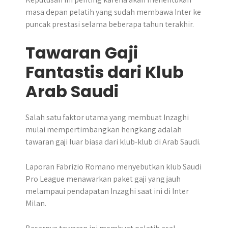
masa depan pelatih yang sudah membawa Inter ke
puncak prestasi selama beberapa tahun terakhir.
Tawaran Gaji
Fantastis dari Klub
Arab Saudi
Salah satu faktor utama yang membuat Inzaghi
mulai mempertimbangkan hengkang adalah
tawaran gaji luar biasa dari klub-klub di Arab Saudi.
Laporan Fabrizio Romano menyebutkan klub Saudi
Pro League menawarkan paket gaji yang jauh
melampaui pendapatan Inzaghi saat ini di Inter
Milan.