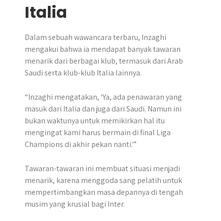
Italia
Dalam sebuah wawancara terbaru, Inzaghi
mengakui bahwa ia mendapat banyak tawaran
menarik dari berbagai klub, termasuk dari Arab
Saudi serta klub-klub Italia lainnya.
“Inzaghi mengatakan, ‘Ya, ada penawaran yang
masuk dari Italia dan juga dari Saudi. Namun ini
bukan waktunya untuk memikirkan hal itu
mengingat kami harus bermain di final Liga
Champions di akhir pekan nanti.'”
Tawaran-tawaran ini membuat situasi menjadi
menarik, karena menggoda sang pelatih untuk
mempertimbangkan masa depannya di tengah
musim yang krusial bagi Inter.