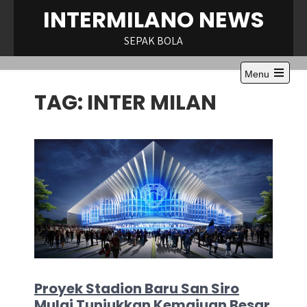
Skip
INTERMILANO NEWS
to
content
SEPAK BOLA
Menu
Open
TAG:
INTER MILAN
the
main
menu
Proyek Stadion Baru San Siro
Mulai Tunjukkan Kemajuan Besar