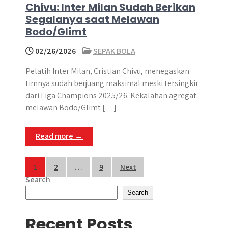
Chivu: Inter Milan Sudah Berikan
Segalanya saat Melawan
Bodo/Glimt
02/26/2026
SEPAK BOLA
Pelatih Inter Milan, Cristian Chivu, menegaskan
timnya sudah berjuang maksimal meski tersingkir
dari Liga Champions 2025/26. Kekalahan agregat
melawan Bodo/Glimt […]
Read more →
Posts
1
2
…
9
Next
Search
pagination
Search
Recent Posts