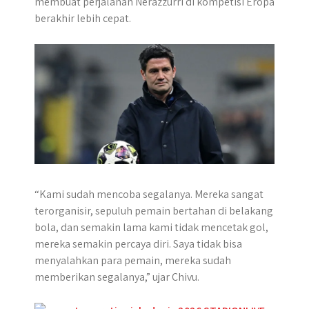
membuat perjalanan Nerazzurri di kompetisi Eropa
p
k
e
berakhir lebih cepat.
r
“Kami sudah mencoba segalanya. Mereka sangat
terorganisir, sepuluh pemain bertahan di belakang
bola, dan semakin lama kami tidak mencetak gol,
mereka semakin percaya diri. Saya tidak bisa
menyalahkan para pemain, mereka sudah
memberikan segalanya,” ujar Chivu.