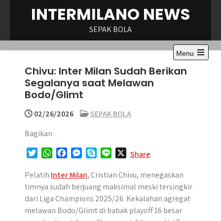
Skip
INTERMILANO NEWS
to
content
SEPAK BOLA
Menu
Open
Chivu: Inter Milan Sudah Berikan
the
main
Segalanya saat Melawan
menu
Bodo/Glimt
02/26/2026
SEPAK BOLA
Bagikan
T
W
F
M
S
L
X
Share
w
h
a
e
k
i
i
a
c
s
y
n
Pelatih
Inter Milan
, Cristian Chivu, menegaskan
t
t
e
s
p
e
timnya sudah berjuang maksimal meski tersingkir
t
s
b
e
e
dari Liga Champions 2025/26. Kekalahan agregat
e
A
o
n
melawan Bodo/Glimt di babak playoff 16 besar
r
p
o
g