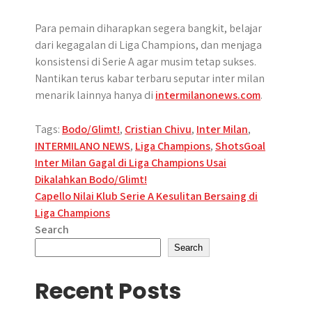
Para pemain diharapkan segera bangkit, belajar
dari kegagalan di Liga Champions, dan menjaga
konsistensi di Serie A agar musim tetap sukses.
Nantikan terus kabar terbaru seputar inter milan
menarik lainnya hanya di
intermilanonews.com
.
Tags:
Bodo/Glimt!
,
Cristian Chivu
,
Inter Milan
,
INTERMILANO NEWS
,
Liga Champions
,
ShotsGoal
Post
Inter Milan Gagal di Liga Champions Usai
Dikalahkan Bodo/Glimt!
navigation
Capello Nilai Klub Serie A Kesulitan Bersaing di
Liga Champions
Search
Search
Recent Posts