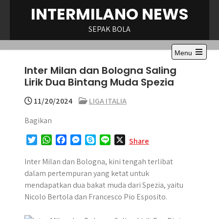
Skip
INTERMILANO NEWS
to
content
SEPAK BOLA
Menu
Open
Inter Milan dan Bologna Saling
the
main
Lirik Dua Bintang Muda Spezia
menu
11/20/2024
LIGA ITALIA
Bagikan
T
W
F
M
S
L
X
Share
w
h
a
e
k
i
i
a
c
s
y
n
Inter Milan dan Bologna, kini tengah terlibat
t
t
e
s
p
e
dalam pertempuran yang ketat untuk
t
s
b
e
e
mendapatkan dua bakat muda dari Spezia, yaitu
e
A
o
n
Nicolo Bertola dan Francesco Pio Esposito.
r
p
o
g
p
k
e