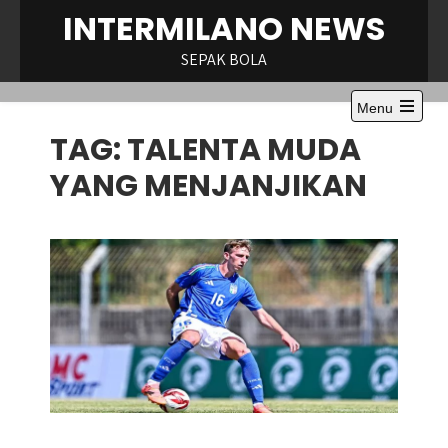
Skip
INTERMILANO NEWS
to
content
SEPAK BOLA
Menu
Open
TAG:
TALENTA MUDA
the
main
menu
YANG MENJANJIKAN