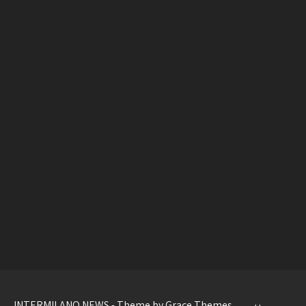
INTERMILANO NEWS - Theme by Grace Themes