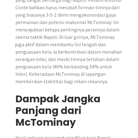
yang sangat berharga bagi Napoli. Pelatih Antonio
Conte bahkan harus merubah formasi timnya dari
yang biasanya 3-5-2 demi mengakomodasi gaya
permainan dan potensi maksimal McTominay. Ini
menunjukkan betapa pentingnya perannya dalam
skema taktik Napoli. Di luar golnya, McTominay
juga aktif dalam membantu lini tengah dan
penguasaan bola. Ia berkontribusi dalam menahan
serangan Inter, dan meski timnya tertahan dalam
penguasaan bola (46% berbanding 54% untuk
Inter). Keberadaan McTominay di lapangan
memberikan stabilitas bagi rekan-rekannya.
Dampak Jangka
Panjang dari
McTominay
Hasil imbang ini sangat signifikan bagi Napoli,