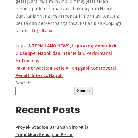
gelar juara musim ini. McTominay jelas telah
menempatkan namanya di buku sejarah Napoli.
Buat kalian yang ingin mencari informasi tentang
berita dan perkembangannya, kalian bisa kunjungi
kami di
Liga Italia
.
Tags:
INTERMILANO NEWS
,
Laga yang Menarik di
Giuseppe
,
Napoli dan Inter Milan
,
Performansi
McTominay
Post
Pakar Perwasitan Serie A Tanggapi Kontroversi
Penalti Inter vs Napoli
navigation
Search
Search
Recent Posts
Proyek Stadion Baru San Siro Mulai
Tunjukkan Kemajuan Besar