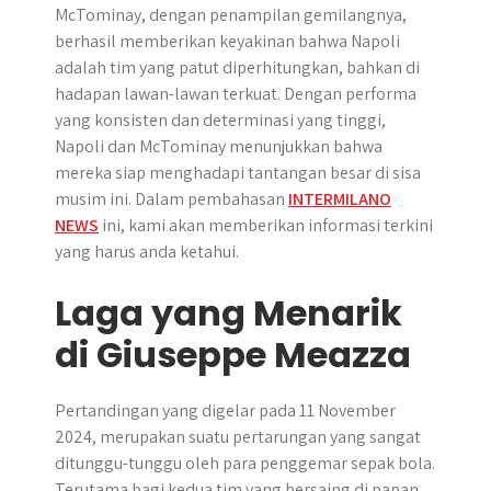
McTominay, dengan penampilan gemilangnya,
berhasil memberikan keyakinan bahwa Napoli
adalah tim yang patut diperhitungkan, bahkan di
hadapan lawan-lawan terkuat. Dengan performa
yang konsisten dan determinasi yang tinggi,
Napoli dan McTominay menunjukkan bahwa
mereka siap menghadapi tantangan besar di sisa
musim ini. Dalam pembahasan
INTERMILANO
NEWS
ini, kami akan memberikan informasi terkini
yang harus anda ketahui.
Laga yang Menarik
di Giuseppe Meazza
Pertandingan yang digelar pada 11 November
2024, merupakan suatu pertarungan yang sangat
ditunggu-tunggu oleh para penggemar sepak bola.
Terutama bagi kedua tim yang bersaing di papan