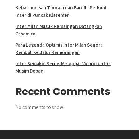
Keharmonisan Thuram dan Barella Perkuat
Inter di Puncak Klasemen
Inter Milan Masuk Persaingan Datangkan
Casemiro
Para Legenda Optimis Inter Milan Segera
Kembali ke Jalur Kemenangan
Inter Semakin Serius Mengejar Vicario untuk
Musim Depan
Recent Comments
No comments to show.