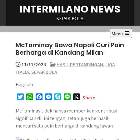
Skip
INTERMILANO NEWS
to
content
SEPAK BOLA
Menu
Open
McTominay Bawa Napoli Curi Poin
the
main
Berharga di Kandang Milan
menu
11/11/2024
HASIL PERTANDINGAN
,
LIGA
ITALIA
,
SEPAK BOLA
Bagikan
T
W
F
M
S
L
X
Share
w
h
a
e
k
i
i
a
c
s
y
n
McTominay tidak hanya memberikan kontribusi
t
t
e
s
p
e
signifikan di lini tengah, tetapi juga berhasil
t
s
b
e
e
mencuri satu poin berharga di kandang lawan.​
e
A
o
n
r
p
o
g