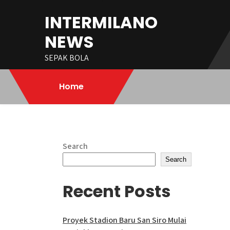
Skip
INTERMILANO
to
content
NEWS
SEPAK BOLA
Home
Search
Search
Recent Posts
Proyek Stadion Baru San Siro Mulai