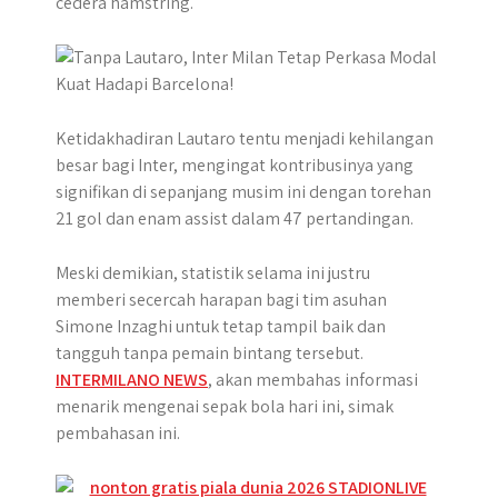
cedera hamstring.
p
k
e
r
Ketidakhadiran Lautaro tentu menjadi kehilangan
besar bagi Inter, mengingat kontribusinya yang
signifikan di sepanjang musim ini dengan torehan
21 gol dan enam assist dalam 47 pertandingan.
Meski demikian, statistik selama ini justru
memberi secercah harapan bagi tim asuhan
Simone Inzaghi untuk tetap tampil baik dan
tangguh tanpa pemain bintang tersebut.
INTERMILANO NEWS
, akan membahas informasi
menarik mengenai sepak bola hari ini, simak
pembahasan ini.