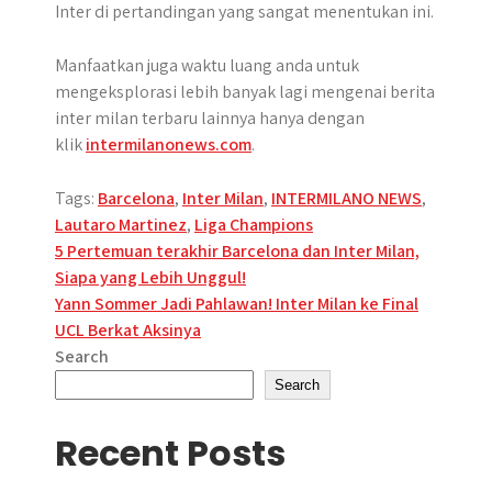
Inter di pertandingan yang sangat menentukan ini.
Manfaatkan juga waktu luang anda untuk
mengeksplorasi lebih banyak lagi mengenai berita
inter milan terbaru lainnya hanya dengan
klik
intermilanonews.com
.
Tags:
Barcelona
,
Inter Milan
,
INTERMILANO NEWS
,
Lautaro Martinez
,
Liga Champions
Post
5 Pertemuan terakhir Barcelona dan Inter Milan,
Siapa yang Lebih Unggul!
navigation
Yann Sommer Jadi Pahlawan! Inter Milan ke Final
UCL Berkat Aksinya
Search
Search
Recent Posts