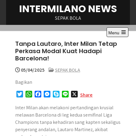
Skip
INTERMILANO NEWS
to
content
SEPAK BOLA
Menu
Open
Tanpa Lautaro, Inter Milan Tetap
the
main
Perkasa Modal Kuat Hadapi
menu
Barcelona!
05/04/2025
SEPAK BOLA
Bagikan
T
W
F
M
S
L
X
Share
w
h
a
e
k
i
i
a
c
s
y
n
Inter Milan akan melakoni pertandingan krusial
t
t
e
s
p
e
melawan Barcelona di leg kedua semifinal Liga
t
s
b
e
e
Champions tanpa kehadiran sang kapten sekaligus
e
A
o
n
penyerang andalan, Lautaro Martinez, akibat
r
p
o
g