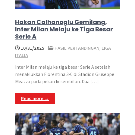
Hakan Calhanoglu Gemilang,
Inter Milan Melaju ke Tiga Besar
Serie A
10/31/2025
HASIL PERTANDINGAN
,
LIGA
ITALIA
Inter Milan melaju ke tiga besar Serie A setelah
menaklukkan Fiorentina 3-0 di Stadion Giuseppe
Meazza pada pekan kesembilan. Dua […]
Read more →