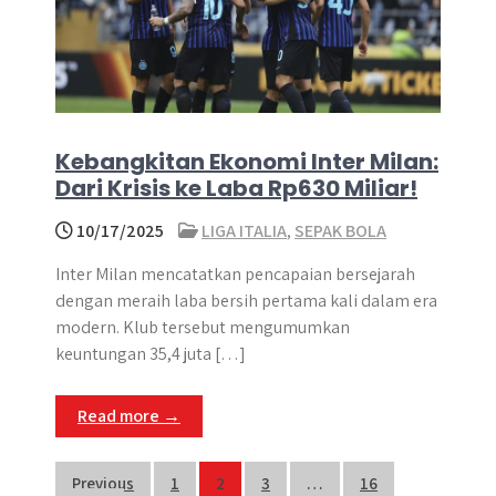
Kebangkitan Ekonomi Inter Milan:
Dari Krisis ke Laba Rp630 Miliar!
10/17/2025
LIGA ITALIA
,
SEPAK BOLA
Inter Milan mencatatkan pencapaian bersejarah
dengan meraih laba bersih pertama kali dalam era
modern. Klub tersebut mengumumkan
keuntungan 35,4 juta […]
Read more →
Posts
Previous
1
2
3
…
16