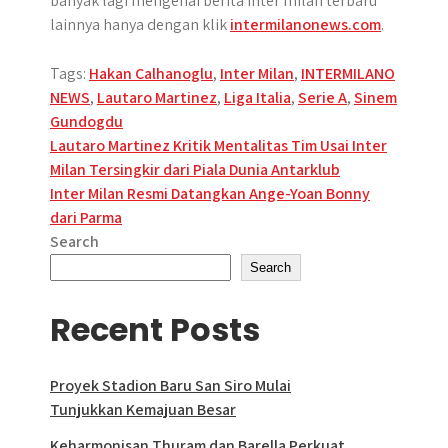
banyak lagi mengenai berita inter milan terbaru
lainnya hanya dengan klik
intermilanonews.com
.
Tags:
Hakan Calhanoglu
,
Inter Milan
,
INTERMILANO
NEWS
,
Lautaro Martinez
,
Liga Italia
,
Serie A
,
Sinem
Gundogdu
Post
Lautaro Martinez Kritik Mentalitas Tim Usai Inter
Milan Tersingkir dari Piala Dunia Antarklub
navigation
Inter Milan Resmi Datangkan Ange-Yoan Bonny
dari Parma
Search
Search
Recent Posts
Proyek Stadion Baru San Siro Mulai
Tunjukkan Kemajuan Besar
Keharmonisan Thuram dan Barella Perkuat