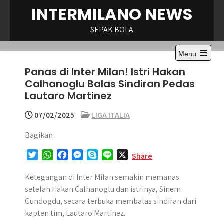
Skip
INTERMILANO NEWS
to
content
SEPAK BOLA
Menu
Open
Panas di Inter Milan! Istri Hakan
the
main
Calhanoglu Balas Sindiran Pedas
menu
Lautaro Martinez
07/02/2025
LIGA ITALIA
Bagikan
T
W
F
M
S
L
X
Share
w
h
a
e
k
i
i
a
c
s
y
n
Ketegangan di Inter Milan semakin memanas
t
t
e
s
p
e
setelah Hakan Calhanoglu dan istrinya, Sinem
t
s
b
e
e
Gundogdu, secara terbuka membalas sindiran dari
e
A
o
n
kapten tim, Lautaro Martinez.
r
p
o
g