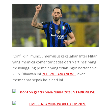
p
k
e
r
Konflik ini muncul menyusul kekalahan Inter Milan
yang memicu komentar pedas dari Martinez, yang
menyinggung pemain yang tidak ingin bertahan di
klub. Dibawah ini
INTERMILANO NEWS
, akan
membahas sepak bola hari ini.