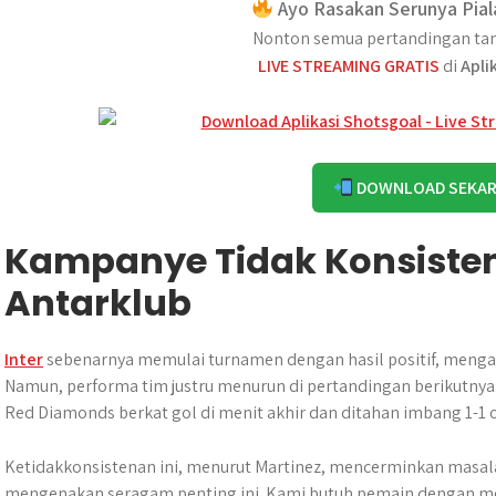
Ayo Rasakan Serunya Pial
Nonton semua pertandingan tan
LIVE STREAMING GRATIS
di
Apli
DOWNLOAD SEKA
Kampanye Tidak Konsisten 
Antarklub
Inter
sebenarnya memulai turnamen dengan hasil positif, mengala
Namun, performa tim justru menurun di pertandingan berikutn
Red Diamonds berkat gol di menit akhir dan ditahan imbang 1-1 
Ketidakkonsistenan ini, menurut Martinez, mencerminkan masala
mengenakan seragam penting ini. Kami butuh pemain dengan men