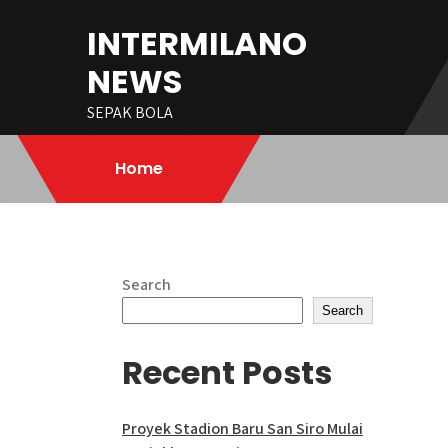
Skip
INTERMILANO
to
content
NEWS
SEPAK BOLA
Home
Search
Search
Recent Posts
Proyek Stadion Baru San Siro Mulai