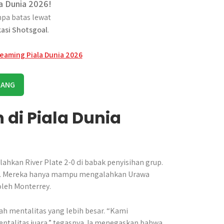
a Dunia 2026!
pa batas lewat
kasi Shotsgoal
.
RANG
di Piala Dunia
hkan River Plate 2-0 di babak penyisihan grup.
ya. Mereka hanya mampu mengalahkan Urawa
oleh Monterrey.
h mentalitas yang lebih besar. “Kami
talitas juara,” tegasnya. Ia menegaskan bahwa