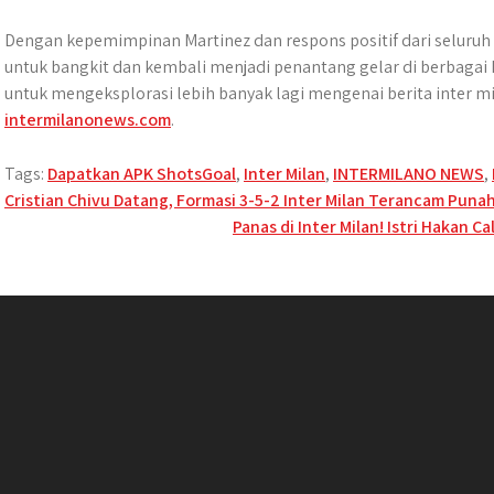
Dengan kepemimpinan Martinez dan respons positif dari seluruh 
untuk bangkit dan kembali menjadi penantang gelar di berbagai 
untuk mengeksplorasi lebih banyak lagi mengenai berita inter mi
intermilanonews.com
.
Tags:
Dapatkan APK ShotsGoal
,
Inter Milan
,
INTERMILANO NEWS
,
Post
Cristian Chivu Datang, Formasi 3-5-2 Inter Milan Terancam Puna
Panas di Inter Milan! Istri Hakan 
navigation