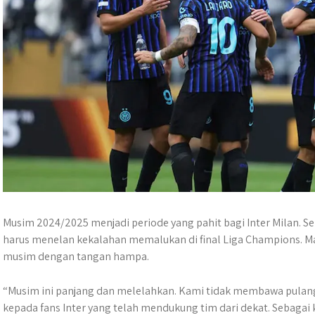
Musim 2024/2025 menjadi periode yang pahit bagi Inter Milan. Se
harus menelan kekalahan memalukan di final Liga Champions. 
musim dengan tangan hampa.
“Musim ini panjang dan melelahkan. Kami tidak membawa pulang a
kepada fans Inter yang telah mendukung tim dari dekat. Sebagai