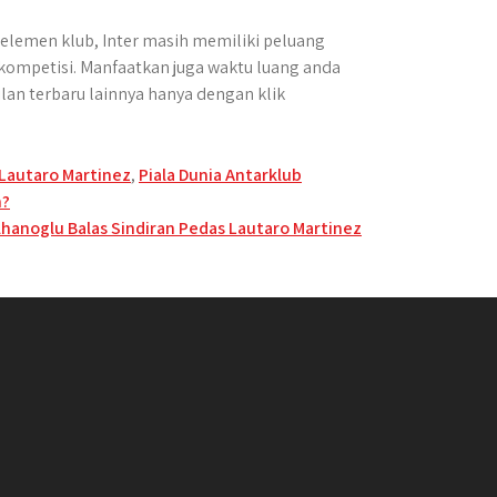
elemen klub, Inter masih memiliki peluang
kompetisi. Manfaatkan juga waktu luang anda
lan terbaru lainnya hanya dengan klik
Lautaro Martinez
,
Piala Dunia Antarklub
h?
Calhanoglu Balas Sindiran Pedas Lautaro Martinez