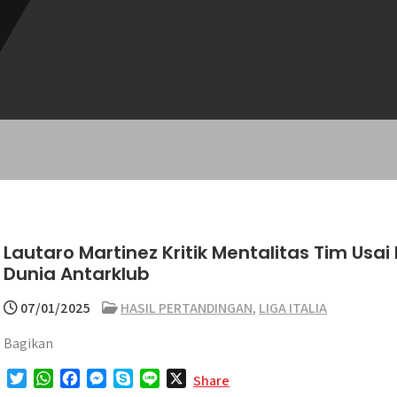
Lautaro Martinez Kritik Mentalitas Tim Usai I
Dunia Antarklub
07/01/2025
HASIL PERTANDINGAN
,
LIGA ITALIA
Bagikan
T
W
F
M
S
L
X
Share