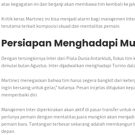
atas kegagalan ini dan berjanji akan membawa tim kembali ke ja
Kritik keras Martinez ini bisa menjadi alarm bagi manajemen Int
terutama terkait komposisi skuad dan mentalitas pemain.
Persiapan Menghadapi Mu
Dengan tersingkirnya Inter dari Piala Dunia Antarklub, fokus tim k
dimulai bulan Agustus. Inter dijadwalkan menghadapi Torino dal
Martinez menegaskan bahwa tim harus segera bangkit dari keterp
ingin bersaing untuk gelar,” katanya. Pesan ini jelas ditujukan k
memperbaiki diri.
Manajemen Inter diperkirakan akan aktif di pasar transfer untuk
perlunya pemain dengan mentalitas juara mungkin akan menjad
pemain baru. Tantangan terbesar sekarang adalah membangun ti
depan.