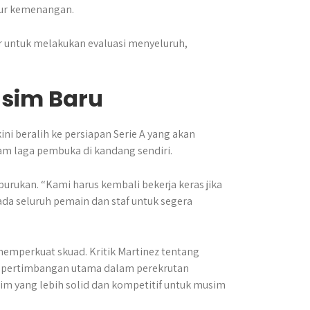
lur kemenangan.
er untuk melakukan evaluasi menyeluruh,
sim Baru
ini beralih ke persiapan Serie A yang akan
am laga pembuka di kandang sendiri.
urukan. “Kami harus kembali bekerja keras jika
epada seluruh pemain dan staf untuk segera
 memperkuat skuad. Kritik Martinez tentang
i pertimbangan utama dalam perekrutan
m yang lebih solid dan kompetitif untuk musim