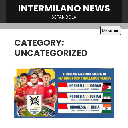
Skip
INTERMILANO NEWS
to
content
SEPAK BOLA
Menu
Open
CATEGORY:
the
main
menu
UNCATEGORIZED