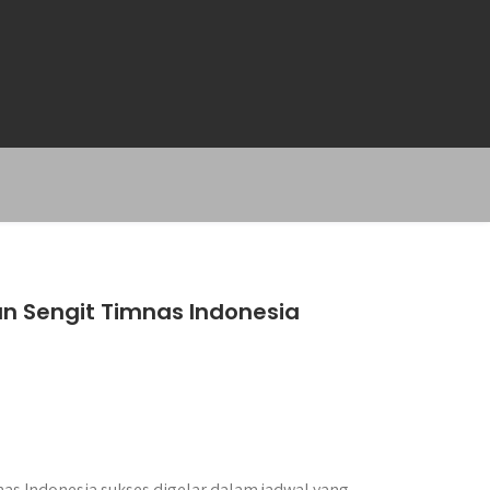
an Sengit Timnas Indonesia
as Indonesia sukses digelar dalam jadwal yang