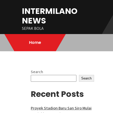
Skip
INTERMILANO
to
content
NEWS
SEPAK BOLA
Home
Search
Search
Recent Posts
Proyek Stadion Baru San Siro Mulai