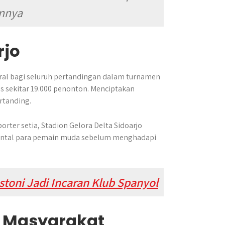
annya
rjo
ntral bagi seluruh pertandingan dalam turnamen
as sekitar 19.000 penonton. Menciptakan
rtanding.
rter setia, Stadion Gelora Delta Sidoarjo
ental para pemain muda sebelum menghadapi
stoni Jadi Incaran Klub Spanyol
 Masyarakat