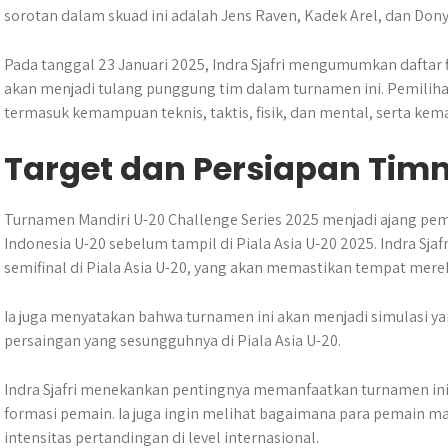
sorotan dalam skuad ini adalah Jens Raven, Kadek Arel, dan Don
Pada tanggal 23 Januari 2025, Indra Sjafri mengumumkan daftar 
akan menjadi tulang punggung tim dalam turnamen ini. Pemilihan
termasuk kemampuan teknis, taktis, fisik, dan mental, serta ke
Target dan Persiapan Tim
​Turnamen Mandiri U-20 Challenge Series 2025 menjadi ajang pe
Indonesia U-20 sebelum tampil di Piala Asia U-20 2025​. Indra S
semifinal di Piala Asia U-20, yang akan memastikan tempat merek
Ia juga menyatakan bahwa turnamen ini akan menjadi simulasi 
persaingan yang sesungguhnya di Piala Asia U-20.
Indra Sjafri menekankan pentingnya memanfaatkan turnamen ini u
formasi pemain. Ia juga ingin melihat bagaimana para pemain 
intensitas pertandingan di level internasional.