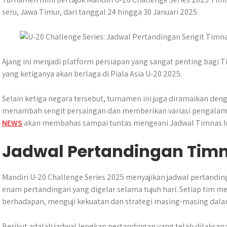
t
t
e
s
p
e
seru, Jawa Timur, dari tanggal 24 hingga 30 Januari 2025.
t
s
b
e
e
e
A
o
n
r
p
o
g
p
k
e
Ajang ini menjadi platform persiapan yang sangat penting bagi T
r
yang ketiganya akan berlaga di Piala Asia U-20 2025.
Selain ketiga negara tersebut, turnamen ini juga diramaikan den
menambah sengit persaingan dan memberikan variasi pengalaman
NEWS
akan membahas sampai tuntas mengeani Jadwal Timnas In
Jadwal Pertandingan Timn
Mandiri U-20 Challenge Series 2025 menyajikan jadwal pertandin
enam pertandingan yang digelar selama tujuh hari. Setiap tim 
berhadapan, menguji kekuatan dan strategi masing-masing dala
Berikut adalah jadwal lengkap pertandingan yang telah dilaksan