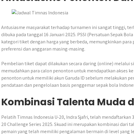
Antusiasme masyarakat terhadap turnamen ini sangat tinggi, terlih
dibuka pada tanggal 16 Januari 2025. PSSI (Persatuan Sepak Bol
kategori tiket dengan harga yang berbeda, memungkinkan para
preferensi dan anggaran masing-masing.
Pembelian tiket dapat dilakukan secara daring (online) melalui sit
memudahkan para calon penonton untuk mendapatkan akses ke p
penonton untuk memiliki akun Garuda ID sebelum melakukan pemb
pendataan dan pengelolaan basis penggemar sepak bola Indones
Kombinasi Talenta Muda 
Pelatih Timnas Indonesia U-20, Indra Sjafri, telah mendaftarkan
20 Challenge Series 2025. Skuad ini merupakan kombinasi dari t
pemain yang telah memiliki pengalaman bermain di level yang l