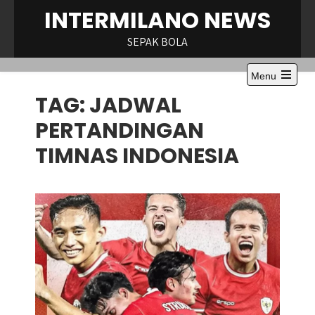
Skip
INTERMILANO NEWS
to
content
SEPAK BOLA
Menu
Open
TAG:
JADWAL
the
main
menu
PERTANDINGAN
TIMNAS INDONESIA